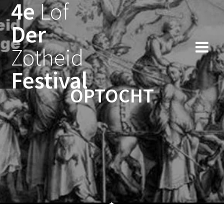
4e
Lof
Ga
naar
Der
de
inhoud
Zotheid
Festival
OPTOCHT