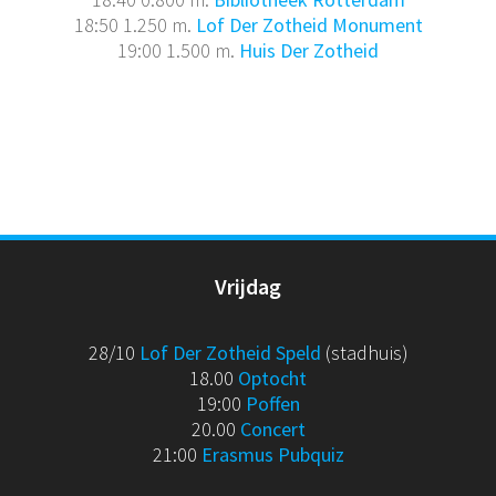
18:50 1.250 m.
Lof Der Zotheid Monument
19:00 1.500 m.
Huis Der Zotheid
Vrijdag
28/10
Lof Der Zotheid Speld
(stadhuis)
18.00
Optocht
19:00
Poffen
20.00
Concert
21:00
Erasmus Pubquiz