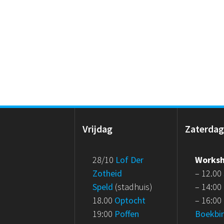
Vrijdag
Zaterda
28/10
Lof Der
Works
Zotheid
– 12.00
Speld
(stadhuis)
– 14:00
18.00
Optocht
– 16:00
19:00
Poffen
Boekbi