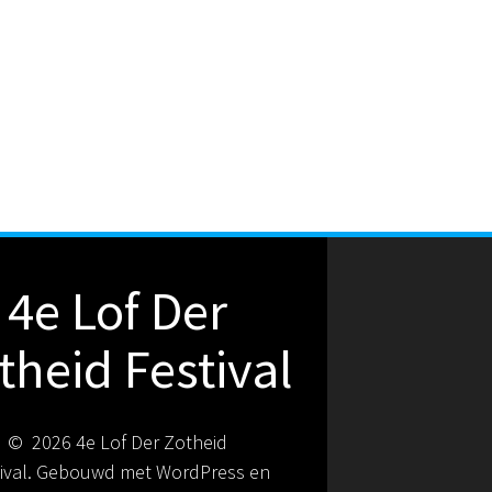
4e Lof Der
theid Festival
© 2026 4e Lof Der Zotheid
tival. Gebouwd met WordPress en