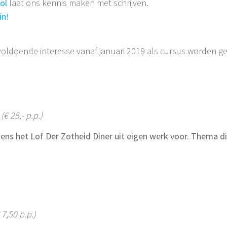
ol
laat ons kennis maken met schrijven.
in!
oldoende interesse vanaf januari 2019 als cursus worden g
(€ 25,- p.p.)
jdens het Lof Der Zotheid Diner uit eigen werk voor. Thema d
 7,50 p.p.)