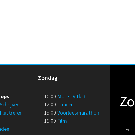
g
Zondag
Zo
hops
10.00
More Ontbijt
Schrijven
12:00
Concert
Illustreren
13.00
Voorleesmarathon
19.00
Film
nden
Fes