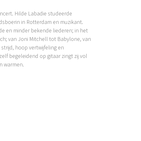
oncert. Hilde Labadie studeerde
adsboerin in Rotterdam en muzikant.
de en minder bekende liederen; in het
ch; van Joni Mitchell tot Babylone, van
trijd, hoop vertwijfeling en
elf begeleidend op gitaar zingt zij vol
en warmen.