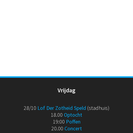
Vrijdag
28/10
Lof Der Zotheid Speld
(stadhuis)
18.00
Optocht
19:00
Poffen
20.00
Concert