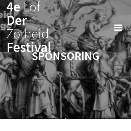
4e
Lof
Ga
naar
Der
de
inhoud
Zotheid
Festival
SPONSORING