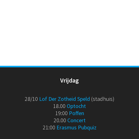
Vrijdag
28/10
Lof Der Zotheid Speld
(stadhuis)
18.00
Optocht
19:00
Poffen
20.00
Concert
21:00
Erasmus Pubquiz