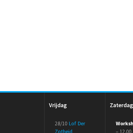
Vrijdag
Zaterda
28/10
Lof Der
Works
Zotheid
– 12.00