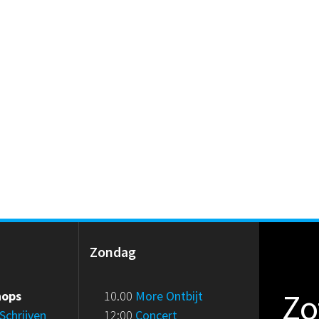
g
Zondag
Zo
hops
10.00
More Ontbijt
Schrijven
12:00
Concert