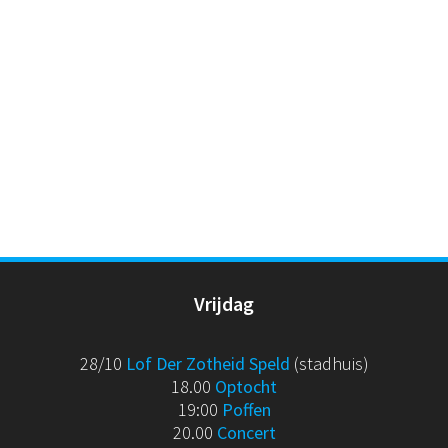
Vrijdag
28/10
Lof Der Zotheid Speld
(stadhuis)
18.00
Optocht
19:00
Poffen
20.00
Concert