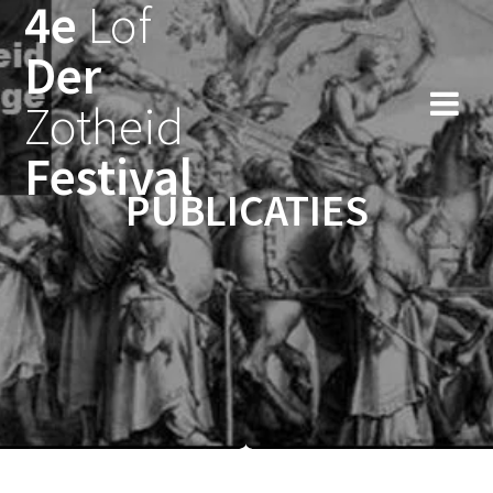
4e
Lof
Ga
naar
Der
de
inhoud
Zotheid
Festival
PUBLICATIES