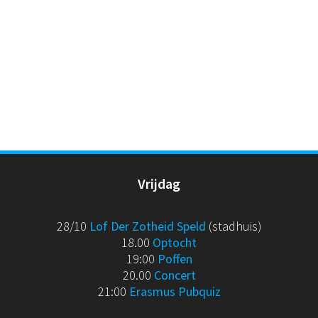
Vrijdag
28/10
Lof Der Zotheid Speld
(stadhuis)
18.00
Optocht
19:00
Poffen
20.00
Concert
21:00
Erasmus Pubquiz