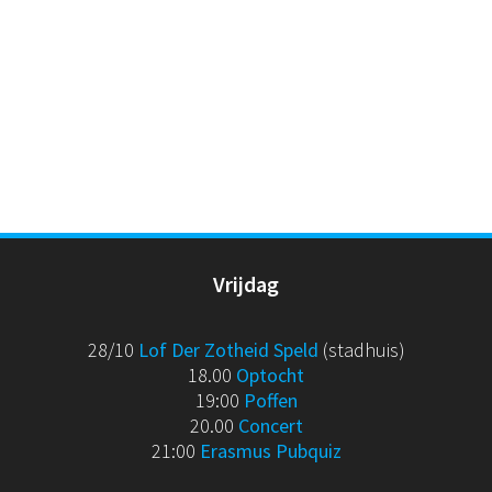
Vrijdag
28/10
Lof Der Zotheid Speld
(stadhuis)
18.00
Optocht
19:00
Poffen
20.00
Concert
21:00
Erasmus Pubquiz