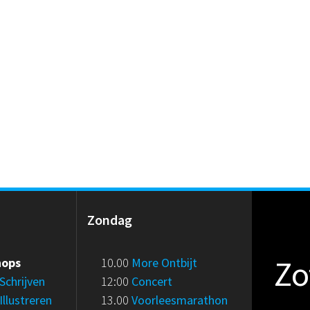
g
Zondag
Zo
hops
10.00
More Ontbijt
Schrijven
12:00
Concert
Illustreren
13.00
Voorleesmarathon