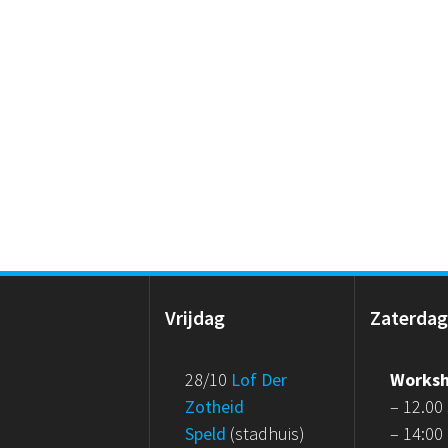
Vrijdag
Zaterda
28/10
Lof Der
Works
Zotheid
– 12.00
Speld
(stadhuis)
– 14:00