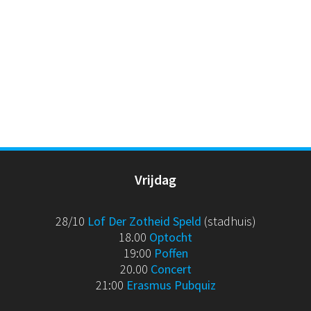
Vrijdag
28/10
Lof Der Zotheid Speld
(stadhuis)
18.00
Optocht
19:00
Poffen
20.00
Concert
21:00
Erasmus Pubquiz